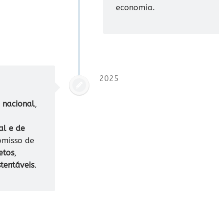
economia.
2025
o nacional
,
al e de
omisso de
etos
,
tentáveis
.