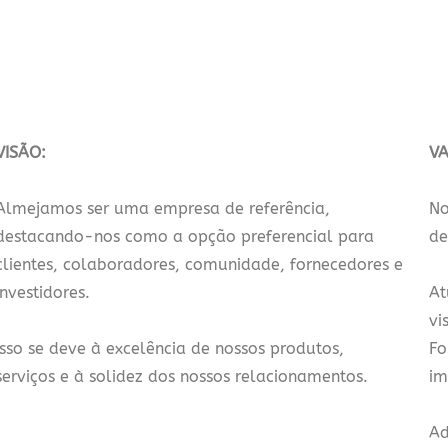
VISÃO:
VA
Almejamos ser uma empresa de referência,
No
destacando-nos como a opção preferencial para
de
clientes, colaboradores, comunidade, fornecedores e
investidores.
At
vi
Isso se deve à excelência de nossos produtos,
Fo
serviços e à solidez dos nossos relacionamentos.
im
Ad