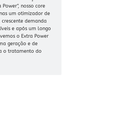
a Power", nosso core
enas um otimizador de
a crescente demanda
veis e após um longo
lvemos o Extra Power
ima geração e de
a o tratamento do