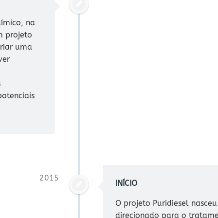
ímico, na
m projeto
criar uma
ver
s
otenciais
2015
INÍCIO
O projeto Puridiesel nasce
direcionado para o tratam