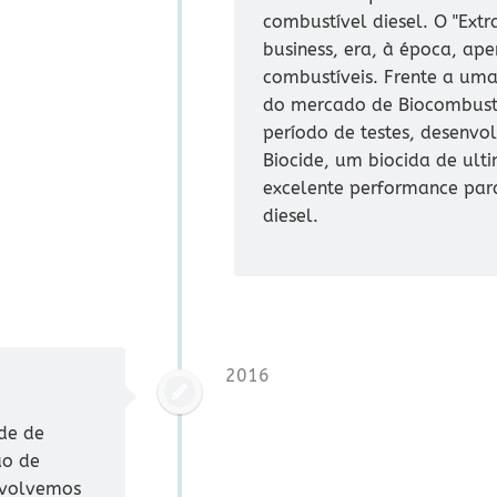
combustível diesel. O "Extr
business, era, à época, ap
combustíveis. Frente a um
do mercado de Biocombustí
período de testes, desenvo
Biocide, um biocida de ult
excelente performance par
diesel.
2016
de de
ão de
nvolvemos